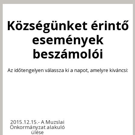
Kilépés
a
tartalomba
Községünket érintő
események
beszámolói
Az időtengelyen válassza ki a napot, amelyre kiváncsi:
2015.12.15.- A Muzslai
Önkormányzat alakuló
ülése