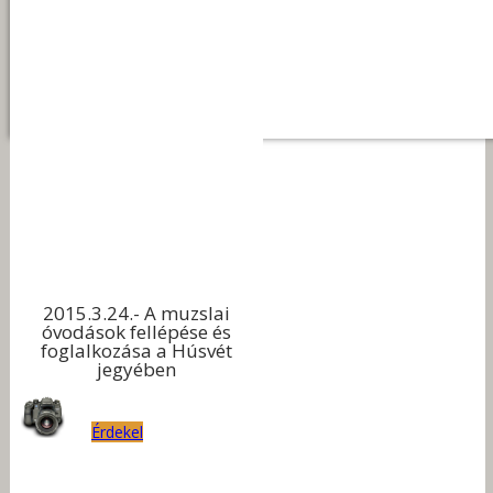
2015.3.24.- A muzslai
óvodások fellépése és
foglalkozása a Húsvét
jegyében
Érdekel