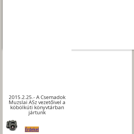
2015.2.25.- A Csemadok
Muzslai ASz vezetőivel a
köbölkúti könyvtárban
jártunk
Érdekel